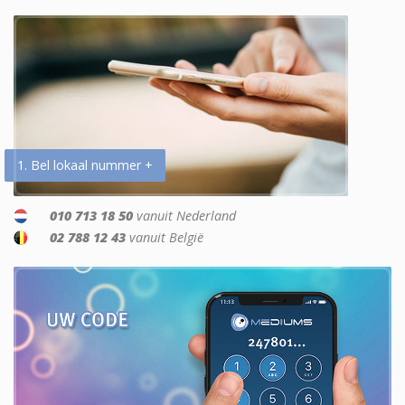
1. Bel lokaal nummer +
010 713 18 50
vanuit Nederland
02 788 12 43
vanuit België