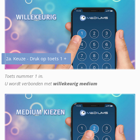
2a. Keuze - Druk op toets 1 +
Toets nummer 1 in.
U wordt verbonden met
willekeurig medium