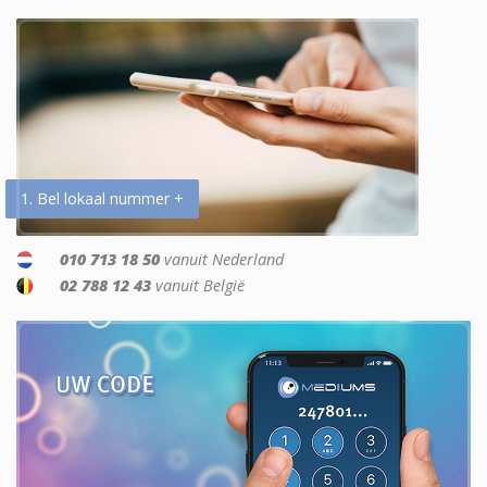
1. Bel lokaal nummer +
010 713 18 50
vanuit Nederland
02 788 12 43
vanuit België