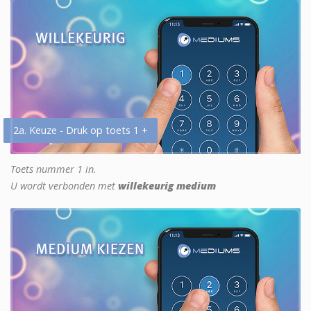
2a. Keuze - Druk op toets 1 +
Toets nummer 1 in.
U wordt verbonden met
willekeurig medium