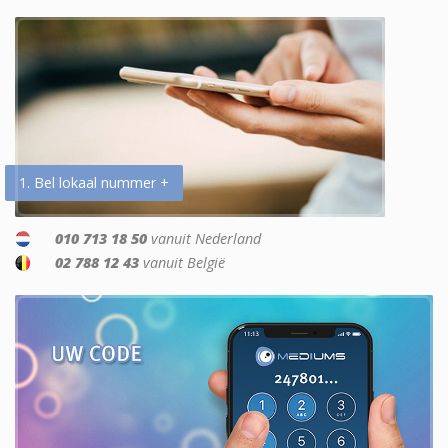
1. Bel lokaal nummer +
010 713 18 50
vanuit Nederland
02 788 12 43
vanuit België