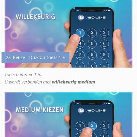
2a. Keuze - Druk op toets 1 +
Toets nummer 1 in.
U wordt verbonden met
willekeurig medium